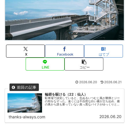
X
Facebook
はてブ
LINE
コピー
2026.06.20
2026.06.21
輪廻を駆ける（22：仙人）
駐車場で談笑していると、生ぬるいつむじ風が勝輝とジー
の頬をなぞった。遠くには不自然な白い霧が立ち込め、霧
の奥から誰も乗っていない真っ黒なバイクがゆっくりと現
れた。無人のバイクは勝輝とジーの前でゆっくりと停車し
た。
2026.06.20
thanks-always.com