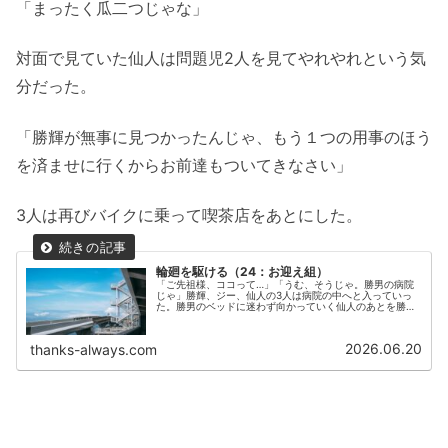
「まったく瓜二つじゃな」
対面で見ていた仙人は問題児2人を見てやれやれという気
分だった。
「勝輝が無事に見つかったんじゃ、もう１つの用事のほう
を済ませに行くからお前達もついてきなさい」
3人は再びバイクに乗って喫茶店をあとにした。
輪廻を駆ける（24：お迎え組）
「ご先祖様、ココって…」「うむ、そうじゃ。勝男の病院
じゃ」勝輝、ジー、仙人の3人は病院の中へと入っていっ
た。勝男のベッドに迷わず向かっていく仙人のあとを勝輝
とジーが続く。
2026.06.20
thanks-always.com