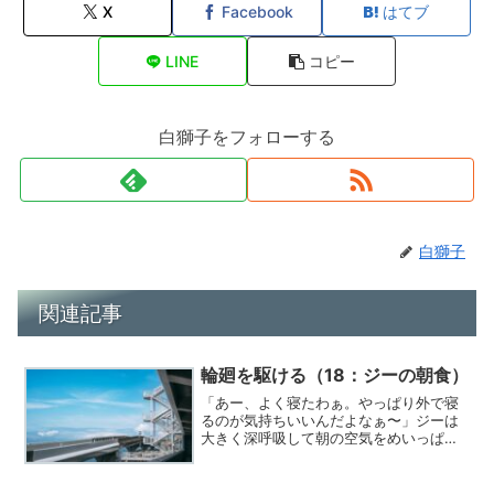
X
Facebook
はてブ
LINE
コピー
白獅子をフォローする
白獅子
関連記事
輪廻を駆ける（18：ジーの朝食）
「あー、よく寝たわぁ。やっぱり外で寝
るのが気持ちいいんだよなぁ〜」ジーは
大きく深呼吸して朝の空気をめいっぱい
吸い込んだ。勝輝のほうを見るとまだぐ
っすりと眠っていた。