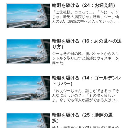
輪廻を駆ける（24：お迎え組）
「ご先祖様、ココって…」「うむ、そう
じゃ。勝男の病院じゃ」勝輝、ジー、仙
人の3人は病院の中へと入っていった。勝
男のベッドに迷わず向かっていく仙人の
あとを勝輝とジーが続く。
輪廻を駆ける（16：あの世への送
り方）
ジーはその日の晩、胸ポケットからスキ
ットルを取り出すと勝輝にウィスキーを
薦めた。
輪廻を駆ける（14：ゴールデンレ
トリバー）
「ねぇジーちゃん、話しができるってそ
んなに珍しいの？」「もの凄く珍しい
よ。今までも何人か話ができる人はいた
けどね」「それって他にももっと幽霊は
いるってことなの？」
輪廻を駆ける（25：勝輝の選
択）
仙人は病院を出ると何も言わずに歩き始