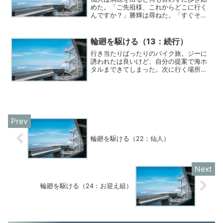
めた。「ご先祖様、これからどこに行く
んですか？」勝輝は尋ねた。「すぐそこ
のレストランじゃな」病院から出たすぐ
のところにオシャレなレストランがあっ
た。レストランの中は綺麗に飾られてい
輪廻を駆ける（13：続行）
て落ち着いた雰囲気だった。
行き当たりばったりのバイク旅。ジーに
誘われたは良いけど、自分の提案で海ホ
タルまできてしまった。次に行く場所を
決めないまままたバイクで出発してい
た。
輪廻を駆ける（22：仙人）
輪廻を駆ける（24：お迎え組）