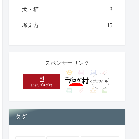
犬・猫
8
考え方
15
スポンサーリンク
タグ