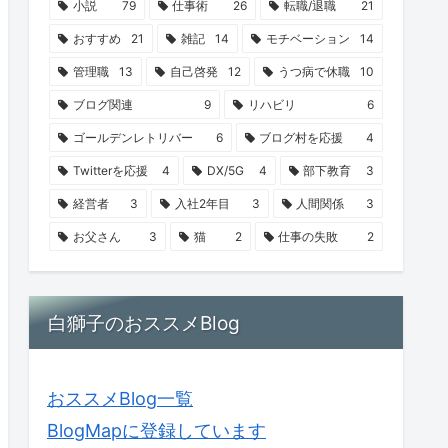
小説
79
仕事術
26
転職/退職
21
おすすめ
21
雑記
14
モチベーション
14
管理職
13
自己啓発
12
うつ病で休職
10
ブログ関連
9
リハビリ
6
ゴールデンレトリバー
6
ブログ村を応援
4
Twitterを応援
4
DX/5G
4
部下教育
3
経営者
3
入社2年目
3
人間関係
3
お父さん
3
猫
2
仕事の失敗
2
白獅子のおススメBlog
おススメBlog一覧
BlogMapに登録しています