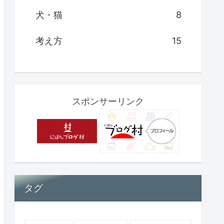
犬・猫
8
考え方
15
スポンサーリンク
タグ