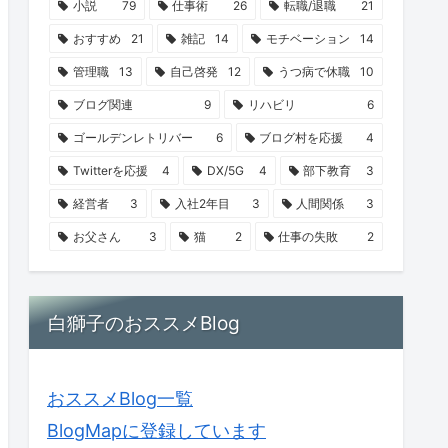
小説
79
仕事術
26
転職/退職
21
おすすめ
21
雑記
14
モチベーション
14
管理職
13
自己啓発
12
うつ病で休職
10
ブログ関連
9
リハビリ
6
ゴールデンレトリバー
6
ブログ村を応援
4
Twitterを応援
4
DX/5G
4
部下教育
3
経営者
3
入社2年目
3
人間関係
3
お父さん
3
猫
2
仕事の失敗
2
白獅子のおススメBlog
おススメBlog一覧
BlogMapに登録しています