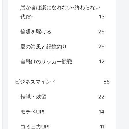
愚か者は楽になれない-終わらない
代償-
13
輪廻を駆ける
26
夏の海風と記憶釣り
26
命懸けのサッカー観戦
12
ビジネスマインド
85
転職・残留
22
モチベUP!
14
コミュ力UP!
11