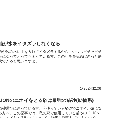
猫が水をイタズラしなくなる
猫が飲み水に手を入れてイタズラするから、いつもビチャビチ
ャになってとっても困っている方、この記事を読めばきっと解
決できると思いますよ。
2024.12.08
LIONのニオイをとる砂は最強の猫砂(鉱物系)
猫砂選びに迷っている方、今使っている猫砂でニオイが気にな
る方へ。この記事では、私の家で使用している猫砂の「LION
のニオイをとる砂 」について、詳細に記載していますので、