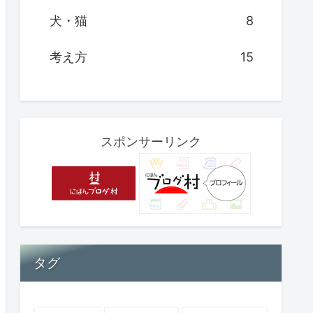
犬・猫
8
考え方
15
スポンサーリンク
タグ