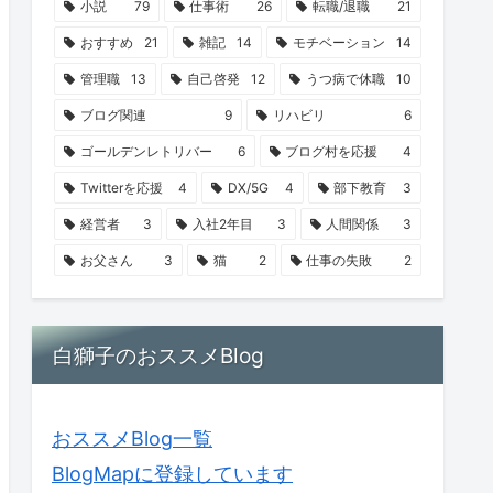
小説
79
仕事術
26
転職/退職
21
おすすめ
21
雑記
14
モチベーション
14
管理職
13
自己啓発
12
うつ病で休職
10
ブログ関連
9
リハビリ
6
ゴールデンレトリバー
6
ブログ村を応援
4
Twitterを応援
4
DX/5G
4
部下教育
3
経営者
3
入社2年目
3
人間関係
3
お父さん
3
猫
2
仕事の失敗
2
白獅子のおススメBlog
おススメBlog一覧
BlogMapに登録しています