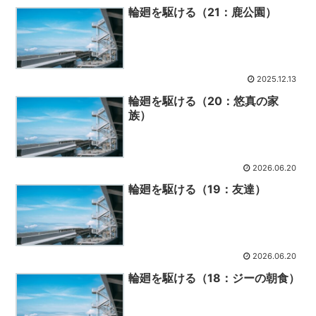
輪廻を駆ける（21：鹿公園）
2025.12.13
輪廻を駆ける（20：悠真の家
族）
2026.06.20
輪廻を駆ける（19：友達）
2026.06.20
輪廻を駆ける（18：ジーの朝食）