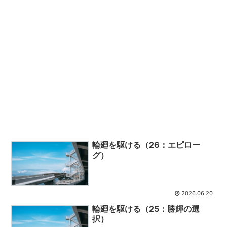
輪廻を駆ける（26：エピロー
グ）
2026.06.20
輪廻を駆ける（25：勝輝の選
択）