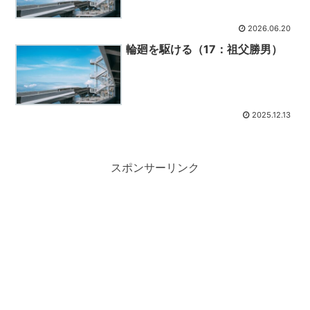
2026.06.20
輪廻を駆ける（17：祖父勝男）
2025.12.13
スポンサーリンク