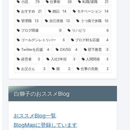
小説
79
仕事術
26
転職/退職
21
おすすめ
21
雑記
14
モチベーション
14
管理職
13
自己啓発
12
うつ病で休職
10
ブログ関連
9
リハビリ
6
ゴールデンレトリバー
6
ブログ村を応援
4
Twitterを応援
4
DX/5G
4
部下教育
3
経営者
3
入社2年目
3
人間関係
3
お父さん
3
猫
2
仕事の失敗
2
白獅子のおススメBlog
おススメBlog一覧
BlogMapに登録しています