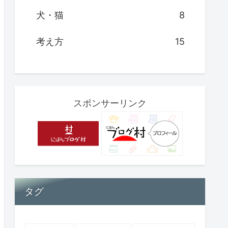
犬・猫
8
考え方
15
スポンサーリンク
タグ