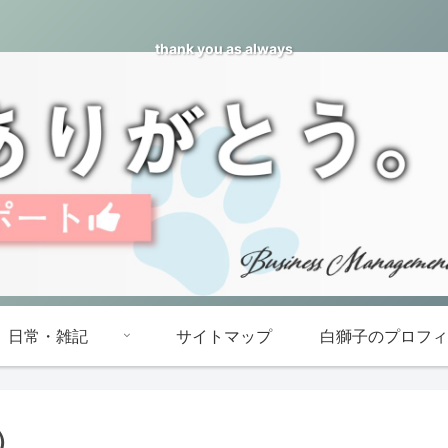
thank you as always
日常・雑記
サイトマップ
白獅子のプロフィ
）