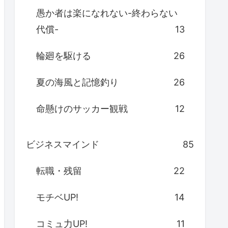
愚か者は楽になれない-終わらない
代償-
13
輪廻を駆ける
26
夏の海風と記憶釣り
26
命懸けのサッカー観戦
12
ビジネスマインド
85
転職・残留
22
モチベUP!
14
コミュ力UP!
11