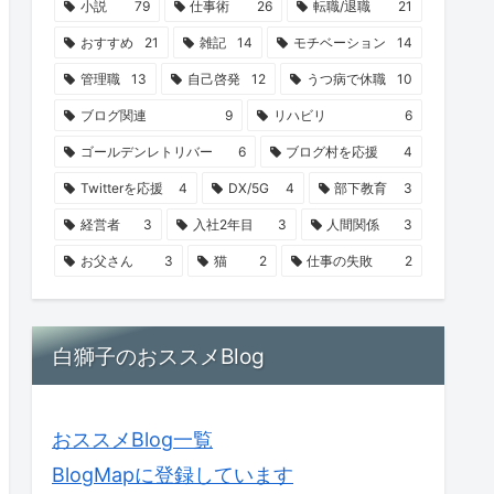
小説
79
仕事術
26
転職/退職
21
おすすめ
21
雑記
14
モチベーション
14
管理職
13
自己啓発
12
うつ病で休職
10
ブログ関連
9
リハビリ
6
ゴールデンレトリバー
6
ブログ村を応援
4
Twitterを応援
4
DX/5G
4
部下教育
3
経営者
3
入社2年目
3
人間関係
3
お父さん
3
猫
2
仕事の失敗
2
白獅子のおススメBlog
おススメBlog一覧
BlogMapに登録しています