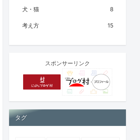
犬・猫
8
考え方
15
スポンサーリンク
タグ