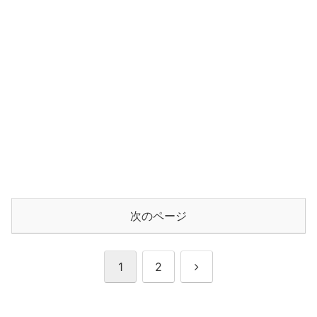
次のページ
次
1
2
へ