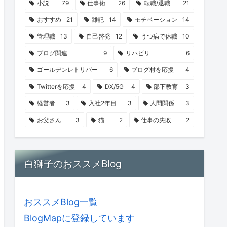
小説
79
仕事術
26
転職/退職
21
おすすめ
21
雑記
14
モチベーション
14
管理職
13
自己啓発
12
うつ病で休職
10
ブログ関連
9
リハビリ
6
ゴールデンレトリバー
6
ブログ村を応援
4
Twitterを応援
4
DX/5G
4
部下教育
3
経営者
3
入社2年目
3
人間関係
3
お父さん
3
猫
2
仕事の失敗
2
白獅子のおススメBlog
おススメBlog一覧
BlogMapに登録しています