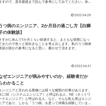
ますので、是非最後まで読んで参考にしてみてください。休職
中は資格をとる...
2022.04.29
うつ病のエンジニア、2か月目の過ごし方【白獅
子の体験談】
さすがに休んで1か月くらい経過すると、まともな状態になっ
てきたので色々と前向きなことを考え出します。私のうつ病体
験談が誰かの参考になると思い、書かせて頂きます。
2022.04.21
なぜエンジニアが病みやすいのか、経験者だか
らわかること
エンジニアと言われる業種には様々な種類の仕事があります。
主にSE（システムエンジニア）と呼ばれる人、NE（ネットワ
ークエンジニア）と呼ばれる人、など。そんな私も実はエンジ
ニアであり、しかも「うつ病」を患って休職を経験していま