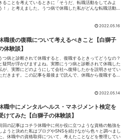
きることを考えているときに「そうだ、転職活動をしてみよ
う！」と考えました。うつ病で休職した私がどんな転職活動を
していたのか、この...
2022.05.16
休職後の復職について考えるべきこと【白獅子
の体験談】
うつ病と診断されて休職すると、復職するときってどうなの？
と疑問が浮かびますよね。実際にうつ病と診断されて休職した
私が、実際にどのようにして会社へ復帰したかを説明させてい
ただきます。この記事を最後まで読んで、休職から復職すると
きのことを是非参考にしてみてください。
2022.05.14
休職中にメンタルヘルス・マネジメント検定を
受けてみた【白獅子の体験談】
前回の記事はコチラ休職中に何か役に立つような資格の勉強を
しようと決めた私はブログやSNSを続けながら色々と調べまし
た。休職中の資格取得について、考えたことなどを整理してい