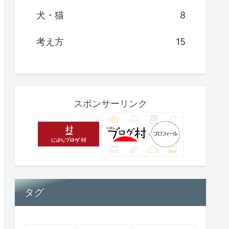
犬・猫
8
考え方
15
スポンサーリンク
タグ