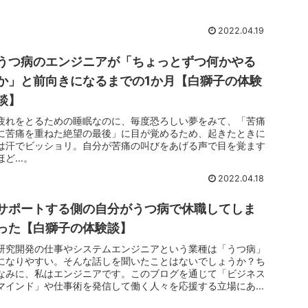
す。なぜエンジニアがメンタル不調を起こしやすいのか？
2022.04.19
うつ病のエンジニアが「ちょっとずつ何かやる
か」と前向きになるまでの1か月【白獅子の体験
談】
疲れをとるための睡眠なのに、毎度恐ろしい夢をみて、「苦痛
に苦痛を重ねた絶望の最後」に目が覚めるため、起きたときに
は汗でビッショリ。自分が苦痛の叫びをあげる声で目を覚ます
ほど…。
2022.04.18
サポートする側の自分がうつ病で休職してしま
った【白獅子の体験談】
研究開発の仕事やシステムエンジニアという業種は「うつ病」
になりやすい。そんな話しを聞いたことはないでしょうか？ち
なみに、私はエンジニアです。このブログを通じて「ビジネス
マインド」や仕事術を発信して働く人々を応援する立場にある
私ですが、「うつ病」を患った経験者です。今回は私が「うつ