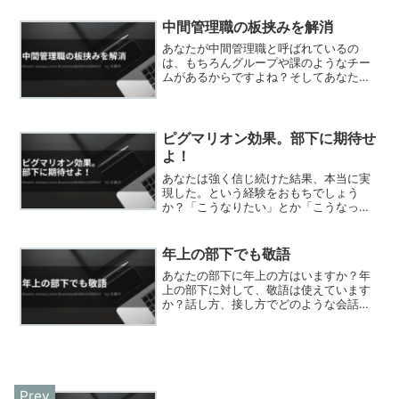
中間管理職の板挟みを解消
あなたが中間管理職と呼ばれているの
は、もちろんグループや課のようなチー
ムがあるからですよね？そしてあなたは
チームの成果やスキルを向上させていか
なければならない立場だと思います。さ
らに自分の上には自分の事を管轄する管
理職がいます。中間管理職のあなたは当
ピグマリオン効果。部下に期待せ
然その上司から様々な業務指示を受けて
よ！
います。
あなたは強く信じ続けた結果、本当に実
現した。という経験をおもちでしょう
か？「こうなりたい」とか「こうなって
ほしい」という期待や願望を持ち続けて
いると、その期待に沿った行動ができ、
願望の結果に近づく事ができます。
年上の部下でも敬語
あなたの部下に年上の方はいますか？年
上の部下に対して、敬語は使えています
か？話し方、接し方でどのような会話方
法が望ましいのか、敬語を使う場面につ
いて考えてみましょう。年上の先輩に対
しては敬語？はい。敬語で話して下さ
い。これはもちろんです。普...