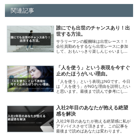
関連記事
誰にでも出世のチャンスあり！出
世する方法。
サラリーマンの醍醐味は出世レース！！
会社員勤めをするなら出世レースに参加
して、おもいっきり楽しんじゃいましょ
う。出世レースなんて興味ないですか？
この記事を読めば、出世についての見方
が少し変わると思いますので、是非最後
「人を使う」という表現を今すぐ
まで読んで参考にしてみて下さい。
止めたほうがいい理由。
「人を使う」という表現はNGです。今日
は「人を使う」がNGな理由を説明したい
と思います。最後まで読んで参考にして
みてください。
入社2年目のあなたが抱える絶望
感を解決
入社2年目のあなたが抱える絶望感に私が
アドバイスさせて頂きます。この記事を
最後まで読めばあなたは変わります。