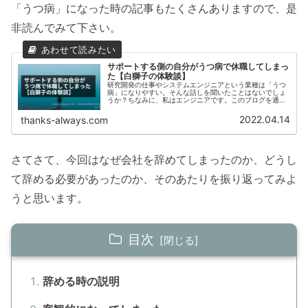
「うつ病」になった時の記事もたくさんありますので、是
非読んでみて下さい。
サポートする側の自分がうつ病で休職してしまっ
た【白獅子の体験談】
研究開発の仕事やシステムエンジニアという業種は「うつ
病」になりやすい。そんな話しを聞いたことはないでしょ
うか？ちなみに、私はエンジニアです。このブログを通じ
て「ビジネスマインド」や仕事術を発信して働く人々を応
援する立場にある私ですが、「うつ病」を患った経験者で
2022.04.14
thanks-always.com
す。今回は私が「うつ病」と診断されるまでの過程につい
て書いていきたいと思います。 <!-- /wp:paragraph -->
さてさて、今回はなぜ会社を辞めてしまったのか、どうし
て辞める必要があったのか、そのあたりを振り返ってみよ
うと思います。
目次
辞める時の説明