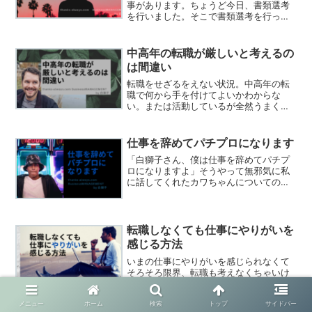
事があります。ちょうど今日、書類選考
を行いました。そこで書類選考を行って
いた全員が満場一致でNGを出した人物が
います。書類選考で落としました。その
人を落とした理由についてお教えします
中高年の転職が厳しいと考えるの
ので、是非参考にしてみてください。
は間違い
転職をせざるをえない状況。中高年の転
職で何から手を付けてよいかわからな
い。または活動しているが全然うまくい
かない。そんな方はこの記事を最後まで
読んで頂き、中高年が転職するために必
要なやるべき事をしっかりと身につけて
仕事を辞めてパチプロになります
下さい。
「白獅子さん、僕は仕事を辞めてパチプ
ロになりますよ」そうやって無邪気に私
に話してくれたカワちゃんについての記
事です。カワちゃんはパチプロになれた
のか？この記事を最後まで読んで転職の
参考にしてみて下さい。
転職しなくても仕事にやりがいを
感じる方法
いまの仕事にやりがいを感じられなくて
そろそろ限界、転職も考えなくちゃいけ
ないのか？と、仕事のことで悩んでいる
あなたのお悩みを解決します。この記事
メニュー
ホーム
検索
トップ
サイドバー
を最後まで読んで頂くと転職しなくて誰