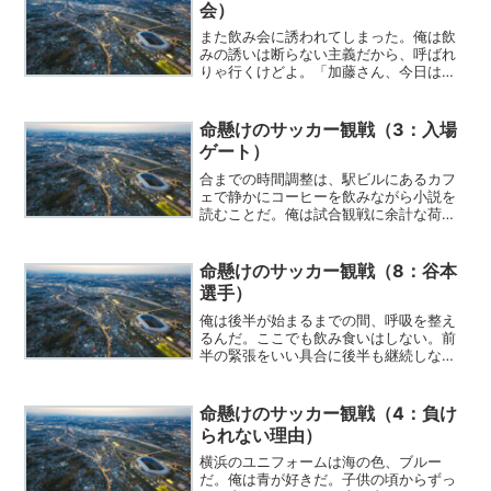
会）
また飲み会に誘われてしまった。俺は飲
みの誘いは断らない主義だから、呼ばれ
りゃ行くけどよ。「加藤さん、今日は
〝朝までコース〟っすよね？」「バカ言
うな。俺は土曜日は忙しいんだよ。」
命懸けのサッカー観戦（3：入場
ゲート）
合までの時間調整は、駅ビルにあるカフ
ェで静かにコーヒーを飲みながら小説を
読むことだ。俺は試合観戦に余計な荷物
を持ち込まない。いつも食事を済ませ、
喫煙も済ませ、コンディションも完璧に
整えている。唯一持ってきているのが、
命懸けのサッカー観戦（8：谷本
ポケットに収まるサイズの文庫本だ。
選手）
俺は後半が始まるまでの間、呼吸を整え
るんだ。ここでも飲み食いはしない。前
半の緊張をいい具合に後半も継続しなく
ちゃな。油断した瞬間スパッとやられち
まうからな。
命懸けのサッカー観戦（4：負け
られない理由）
横浜のユニフォームは海の色、ブルー
だ。俺は青が好きだ。子供の頃からずっ