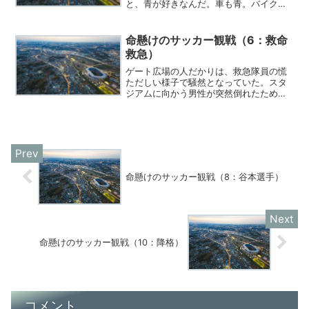
と、青が好きなんだ。車も青。バイクも
青。何か買うなら青しか買わない。
命懸けのサッカー観戦（6：救命
救急）
ゲート広場の人だかりは、救急隊員の慌
ただしい様子で騒然となっていた。スタ
ジアムに向かう男性が突然倒れたため
だ。「石橋さん！意識なし、反応ありま
せん。呼吸、浅い。毎分20くらいです。
脈、触れにくいです」
命懸けのサッカー観戦（8：谷本選手）
命懸けのサッカー観戦（10：降格）
コメント