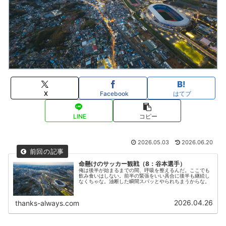
X
Facebook
はてブ
LINE
コピー
2026.05.03
2026.06.20
命懸けのサッカー観戦（8：谷本選手）
俺は後半が始まるまでの間、呼吸を整えるんだ。ここでも
飲み食いはしない。前半の緊張をいい具合に後半も継続し
なくちゃな。油断した瞬間スパッとやられちまうからな。
2026.04.26
thanks-always.com