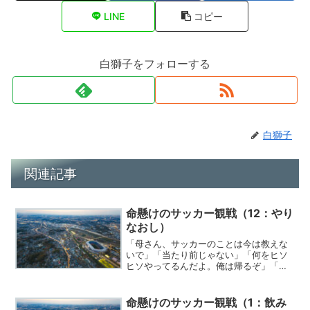
LINE
コピー
白獅子をフォローする
白獅子
関連記事
命懸けのサッカー観戦（12：やり
なおし）
「母さん、サッカーのことは今は教えな
いで」「当たり前じゃない」「何をヒソ
ヒソやってるんだよ。俺は帰るぞ」「無
理だよ。親父は試合の前に救急車で運ば
れて一命を取り留めたんだよ。家に帰る
なんて無理さ。このまましばらく大人し
命懸けのサッカー観戦（1：飲み
く入院だよ」