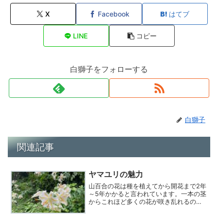
X
Facebook
はてブ
LINE
コピー
白獅子をフォローする
白獅子
関連記事
ヤマユリの魅力
山百合の花は種を植えてから開花まで2年
～5年かかると言われています。一本の茎
からこれほど多くの花が咲き乱れるのは
実はとても貴重な光景なんです。