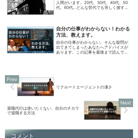
人間がいます。20代、30代、40代、50
代、60代…どんな世代でも等しく接する
ように心がけています。例えばですが、
50代の方との会話の中で「20代くらいの
若手は…」なんてセリフがでてくること
があります...
自分の仕事がわからない！わかる
方法、教えます。
自分の仕事がわからない。そんな疑問が
出てきてしまったあなたへアドバイスが
あります。この記事を最後まで読んで頂
き自分の仕事について、再確認してみて
下さい。
リクルートエージェントの凄さ
退職代行は使いたくない、自分のチカラ
で退職する方法
コメント