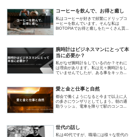
コーヒーを飲んで、お得と癒し
私はコーヒーが好きで頻繁にドリップコ
ーヒーを飲んでいます。そんな私は
BIOTOPIAでお得と癒しをたーくさん貰っ
ています。BIOTOPIA（ビオトピア）につ
いて、簡単に解説してみますので是非参
考にしてみてください。
腕時計はビジネスマンにとって本
当に必要か？
私がなぜ腕時計をしているのか？それに
は理由があります。私は元々腕時計をし
ていませんでしたが、ある事をキッカケ
に腕時計をするようになりました。この
記事では私が腕時計をする理由とおスス
メの腕時計について記載しています。最
愛と金と仕事と自然
後まで読んで是非参考にしてみて下さ
都会で働くようになると今まで以上に人
い。
の多さにウンザリとしてしまう。朝の通
勤ラッシュ、電車を降りて駅のコンコー
スを歩いていると何と人の多いことか。
この中のビジネスマンの中には、私と同
じように家族がいて、私と同じような業
種で仕事をして、私と同じ...
世代の話し
私は40代ですが、職場には様々な世代の