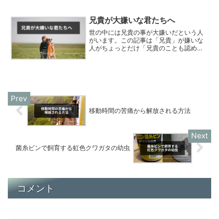
ュアンスの違いがあると考えます。孤独
感というのは独りに「感じる」事。そん
な孤独感の打ち消し方法をお教えしまし
兄貴が大嫌いな君たちへ
ょう。
世の中には兄貴の事が大嫌いだという人
がいます。この記事は「兄貴」が嫌いな
人がちょっとだけ「兄貴のことも認める
か」と思えるような内容です。
移動時間の苦痛から解放される方法
菌糸ビンで飼育する虹色クワガタの幼虫
コメント