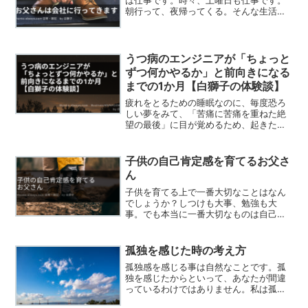
は仕事です。時々、土曜日も仕事です。
朝行って、夜帰ってくる。そんな生活ス
タイルです。
うつ病のエンジニアが「ちょっと
ずつ何かやるか」と前向きになる
までの1か月【白獅子の体験談】
疲れをとるための睡眠なのに、毎度恐ろ
しい夢をみて、「苦痛に苦痛を重ねた絶
望の最後」に目が覚めるため、起きたと
きには汗でビッショリ。自分が苦痛の叫
びをあげる声で目を覚ますほど…。
子供の自己肯定感を育てるお父さ
ん
子供を育てる上で一番大切なことはなん
でしょうか？しつけも大事、勉強も大
事。でも本当に一番大切なものは自己評
価です。つまり、自己肯定感です。
孤独を感じた時の考え方
孤独感を感じる事は自然なことです。孤
独を感じたからといって、あなたが間違
っているわけではありません。私は孤独
と孤独感という二つの言葉には微妙なニ