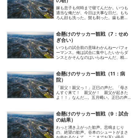
の朝）
嫁も息子も何時まで寝てんだか。いつも
適当な俺だが、今日は大事な日だ。もち
ろん顔も洗った。髭も剃った。歯も磨い
た。「タロ、悪いな、行ってくる」
命懸けのサッカー観戦（7：せめ
ぎ合い）
いつもの試合前の意味わかんねーパフォ
ーマンス。俺は試合に集中したいからダ
ンスとかそんなのはいらねーんだ、精神
を集中させろよ。選手紹介ももうわかっ
てるからすっ飛ばしていいんだ。キック
オフまでの余計なエンタメはノイズでし
命懸けのサッカー観戦（11：病
かない。
院）
「親父！親父っ！」正巳の声だ。「母さ
んすぐ来て！ 親父が！ 親父が起きた
よ！！」なんだ…。五月蝿い。正巳の声
か？「あなた…」うるせーな、何泣いて
んだよ。正巳、大きな声出すな。頭に響
く。なんだ、ここは…。俺は何してる？
命懸けのサッカー観戦（9：試合
の結果）
わっと湧き上がった歓声。悲鳴まじり
の、絶望の歓声。谷本のシュートがまさ
か外れるなんて。ここまでお互い得点な