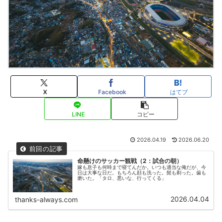
X
Facebook
はてブ
LINE
コピー
2026.04.19
2026.06.20
命懸けのサッカー観戦（2：試合の朝）
嫁も息子も何時まで寝てんだか。いつも適当な俺だが、今
日は大事な日だ。もちろん顔も洗った。髭も剃った。歯も
磨いた。「タロ、悪いな、行ってくる」
2026.04.04
thanks-always.com