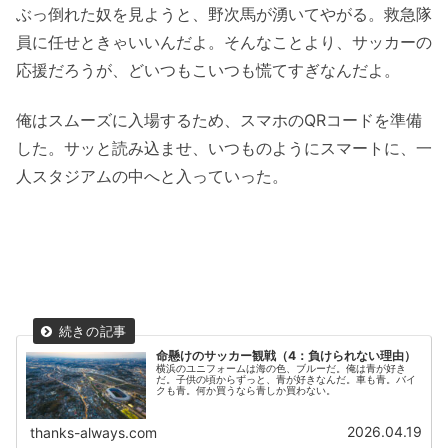
ぶっ倒れた奴を見ようと、野次馬が湧いてやがる。救急隊
員に任せときゃいいんだよ。そんなことより、サッカーの
応援だろうが、どいつもこいつも慌てすぎなんだよ。
俺はスムーズに入場するため、スマホのQRコードを準備
した。サッと読み込ませ、いつものようにスマートに、一
人スタジアムの中へと入っていった。
命懸けのサッカー観戦（4：負けられない理由）
横浜のユニフォームは海の色、ブルーだ。俺は青が好き
だ。子供の頃からずっと、青が好きなんだ。車も青。バイ
クも青。何か買うなら青しか買わない。
2026.04.19
thanks-always.com