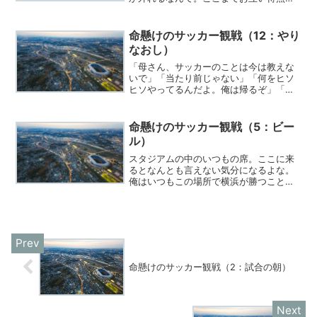
し、ロスタイム最後のシュートだと思っ
ていた。だが、笛が鳴らない。
命懸けのサッカー観戦（12：やり
なおし）
「母さん、サッカーのことは今は教えな
いで」「当たり前じゃない」「何をヒソ
ヒソやってるんだよ。俺は帰るぞ」「無
理だよ。親父は試合の前に救急車で運ば
れて一命を取り留めたんだよ。家に帰る
なんて無理さ。このまましばらく大人し
命懸けのサッカー観戦（5：ビー
く入院だよ」
ル）
スタジアムの中のいつもの席。ここに来
るとなんとも言えない気分になるよな。
俺はいつもこの場所で横浜が勝つことだ
けを信じて、試合を見守っている。俺が
スタジアムに来ないと負けるんだよ、横
浜ってチームは。いつでも俺が直接応援
しなけりゃエールが届かない。
命懸けのサッカー観戦（2：試合の朝）