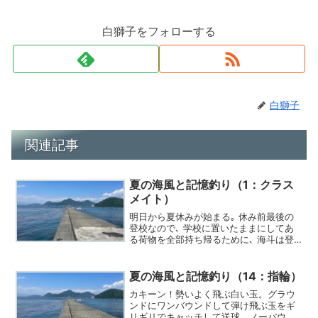
白獅子をフォローする
白獅子
関連記事
夏の海風と記憶釣り（1：クラス
メイト）
明日から夏休みが始まる｡ 休み前最後の
登校なので､ 学校に置いたままにしてあ
る荷物を全部持ち帰るために､ 海斗は登
校した｡
夏の海風と記憶釣り（14：指輪）
カキーン！勢いよく飛ぶ白い玉。グラウ
ンドにワンバウンドして弾け飛ぶ玉をギ
リギリでキャッチして送球。ノーバウン