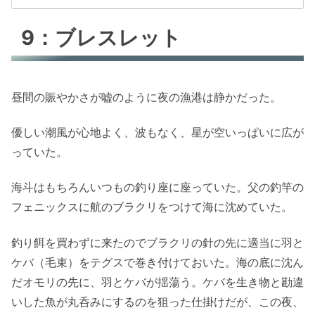
9：ブレスレット
昼間の賑やかさが嘘のように夜の漁港は静かだった。
優しい潮風が心地よく、波もなく、星が空いっぱいに広が
っていた。
海斗はもちろんいつもの釣り座に座っていた。父の釣竿の
フェニックスに航のブラクリをつけて海に沈めていた。
釣り餌を買わずに来たのでブラクリの針の先に適当に羽と
ケバ（毛束）をテグスで巻き付けておいた。海の底に沈ん
だオモリの先に、羽とケバが揺蕩う。ケバを生き物と勘違
いした魚が丸呑みにするのを狙った仕掛けだが、この夜、