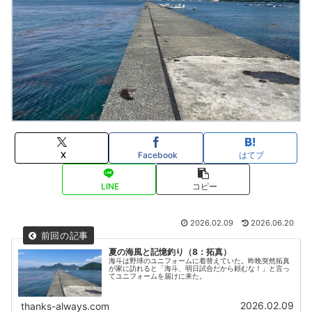
X
Facebook
はてブ
LINE
コピー
2026.02.09
2026.06.20
夏の海風と記憶釣り（8：拓真）
海斗は野球のユニフォームに着替えていた。昨晩突然拓真
が家に訪れると「海斗、明日試合だから頼むな！」と言っ
てユニフォームを届けに来た。
2026.02.09
thanks-always.com