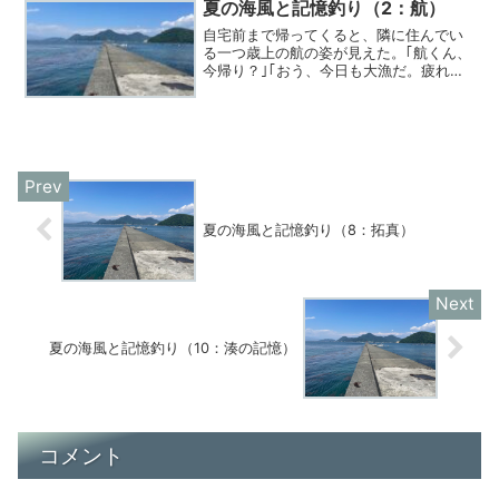
夏の海風と記憶釣り（2：航）
自宅前まで帰ってくると、隣に住んでい
る一つ歳上の航の姿が見えた。｢航くん、
今帰り？｣｢おう、今日も大漁だ。疲れた
よ｣夕暮れの光が、航の腕の筋肉に反射し
た。
夏の海風と記憶釣り（8：拓真）
夏の海風と記憶釣り（10：湊の記憶）
コメント