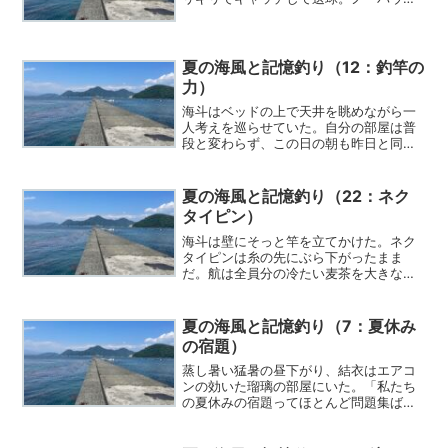
ドで球を返す拓真のフォームはお見事だ
った。「よーし、次ぃー、海斗、行くぞ
ー！」
夏の海風と記憶釣り（12：釣竿の
力）
海斗はベッドの上で天井を眺めながら一
人考えを巡らせていた。自分の部屋は普
段と変わらず、この日の朝も昨日と同じ
ように陽射しが差し込んでいた。
夏の海風と記憶釣り（22：ネク
タイピン）
海斗は壁にそっと竿を立てかけた。ネク
タイピンは糸の先にぶら下がったまま
だ。航は全員分の冷たい麦茶を大きな急
須に用意し、それぞれの湯呑みに注いで
配った。
夏の海風と記憶釣り（7：夏休み
の宿題）
蒸し暑い猛暑の昼下がり、結衣はエアコ
ンの効いた瑠璃の部屋にいた。「私たち
の夏休みの宿題ってほとんど問題集ばか
りなんだから、早めに終わらせちゃった
ほうがいいわよ」