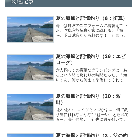
関連記事
夏の海風と記憶釣り（8：拓真）
海斗は野球のユニフォームに着替えてい
た。昨晩突然拓真が家に訪れると「海
斗、明日試合だから頼むな！」と言って
ユニフォームを届けに来た。
夏の海風と記憶釣り（26：エピ
ローグ）
六人揃っての豪華なグランピングは、あ
っという間に終わりの時間だった。「海
斗くん、何から何まで準備してくれて、
ありがと」結衣は海斗にお礼を言った。
夏の海風と記憶釣り（20：救
出）
"おいおい、コイツらマジかよ…。何で釣
り餌に触れないかな"「はーい、とられて
るー。海斗お願い」針先に餌が付いてい
ないことを確認して瑠璃が言った。
夏の海風と記憶釣り（3：父の釣