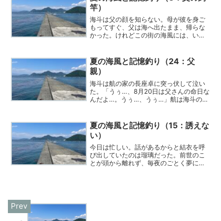
竿）
海斗は父の顔を知らない。母が彼を身ご
もってすぐ、父は海へ出たまま、帰らな
かった。けれどこの街の海風には、いつ
も父の匂いが混じっている気がした。
夏の海風と記憶釣り（24：父
親）
海斗は航の家の長座卓に突っ伏して泣い
た。「うぅ…、8月20日は父さんの命日な
んだよ…。うぅ…、うぅ…」航は海斗の背
中をさすった。
夏の海風と記憶釣り（15：誘えな
い）
今日は忙しい。話があるからと結衣を呼
び出していたのは瑠璃だった。前世のこ
とが頭から離れず、毎夜のごとく夢にま
で見るようになってしまった。そのこと
を結衣に相談したかった。