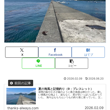
X
Facebook
はてブ
LINE
コピー
2026.02.09
2026.06.20
夏の海風と記憶釣り（9：ブレスレット）
昼間の賑やかさが嘘のように夜の漁港は静かだった。優し
い潮風が心地よく、波もなく、星が空いっぱいに広がって
いた。 海斗はもちろんいつもの釣り座に座っていた。父の
釣竿のフェニックスに航のブラクリをつけて海に沈めてい
た。
2026.02.09
thanks-always.com