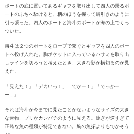
ボートの底に置いてあるギャフを取り出して四人の乗るボ
ートのふちへ駆けると、柄のほうを握って綱引きのように
引っ張った。四人のボートと海斗のボートが海の上でくっ
ついた。
海斗は２つのボートをロープで繋ぐとギャフを四人のボー
トへ投げ入れた。胸ポケットに入っているハサミを取り出
しラインを切ろうと考えたとき、大きな影が横切るのが見
えた。
「見えた！」「デカいっ！」「でかー！」「でっかー
ー…」
それは海斗が今までに見たことがないようなサイズの大き
な青物、ブリかカンパチのように見える。泳ぎが速すぎて
正確な魚の種類が特定できない。航の魚拓よりもでかそう