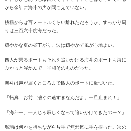
から余計に海斗の声が聞こえていない。
桟橋からは百メートルくらい離れただろうか、すっかり周
りは三百六十度海だった。
穏やかな夏の昼下がり、波は穏やかで風が心地よい。
四人が乗るボートもそれを追いかける海斗のボートも海に
ぷかっと浮かんで、平和そのものだった。
海斗は声が届くところまで四人のボートに近づいた。
「拓真！お前、漕ぐの速すぎなんだよ。一旦止まれ！」
「海斗ー、一人じゃ寂しくなって追いかけてきたのー？」
瑠璃は何かを持ちながら片手で無邪気に手を振った。次の