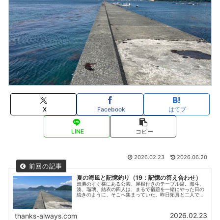
X
Facebook
はてブ
LINE
コピー
2026.02.23
2026.06.20
夏の海風と記憶釣り（19：記憶の答え合わせ）
漁港のすぐ横にある公園、屋根付きのテーブル席。海斗、
湊、瑠璃、結衣の四人は、まるで宿題を一緒にやった日の
続きのように、そこへ集まっていた。昨日拓真と二人で話
していた結果がどうなったのか、ワクワクした様子の海斗
と湊と瑠璃。
2026.02.23
thanks-always.com