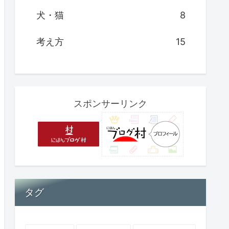
犬・猫
8
考え方
15
スポンサーリンク
タグ