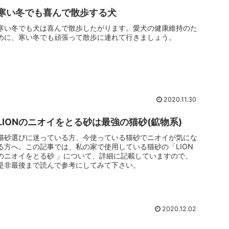
寒い冬でも喜んで散歩する犬
寒い冬でも犬は喜んで散歩したがります。愛犬の健康維持のた
めに、寒い冬でも頑張って散歩に連れて行きましょう。
2020.11.30
LIONのニオイをとる砂は最強の猫砂(鉱物系)
猫砂選びに迷っている方、今使っている猫砂でニオイが気にな
る方へ。この記事では、私の家で使用している猫砂の「LION
のニオイをとる砂 」について、詳細に記載していますので、
是非最後まで読んで参考にしてみて下さい。
2020.12.02