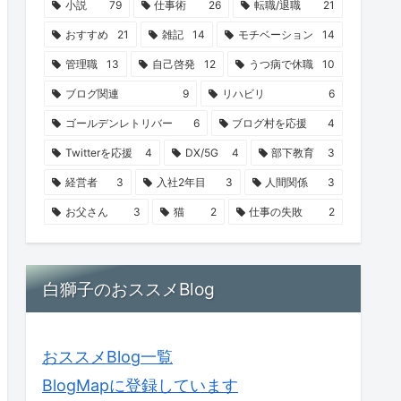
小説
79
仕事術
26
転職/退職
21
おすすめ
21
雑記
14
モチベーション
14
管理職
13
自己啓発
12
うつ病で休職
10
ブログ関連
9
リハビリ
6
ゴールデンレトリバー
6
ブログ村を応援
4
Twitterを応援
4
DX/5G
4
部下教育
3
経営者
3
入社2年目
3
人間関係
3
お父さん
3
猫
2
仕事の失敗
2
白獅子のおススメBlog
おススメBlog一覧
BlogMapに登録しています