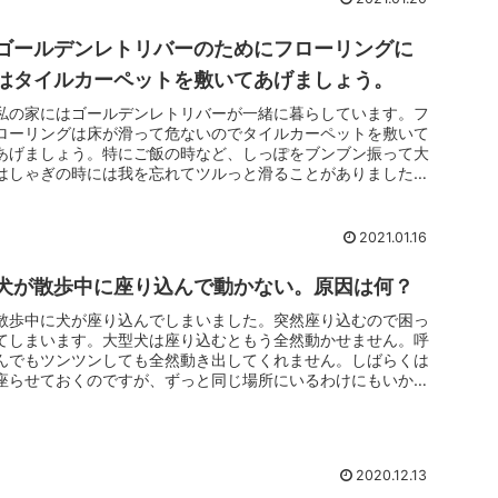
ゴールデンレトリバーのためにフローリングに
はタイルカーペットを敷いてあげましょう。
私の家にはゴールデンレトリバーが一緒に暮らしています。フ
ローリングは床が滑って危ないのでタイルカーペットを敷いて
あげましょう。特にご飯の時など、しっぽをブンブン振って大
はしゃぎの時には我を忘れてツルっと滑ることがありました。
タイルカーペットを敷いてからは一度も滑ることがなくなりま
した。
2021.01.16
犬が散歩中に座り込んで動かない。原因は何？
散歩中に犬が座り込んでしまいました。突然座り込むので困っ
てしまいます。大型犬は座り込むともう全然動かせません。呼
んでもツンツンしても全然動き出してくれません。しばらくは
座らせておくのですが、ずっと同じ場所にいるわけにもいかな
いのでどうにか歩...
2020.12.13