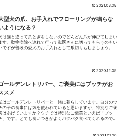
2021.03.08
大型犬の爪、お手入れでフローリングが鳴らな
いようになる？
犬は猫と違って爪とぎをしないのでどんどん爪が伸びてしまい
ます。動物病院へ連れて行って獣医さんに切ってもらうのもい
いですが普段の愛犬のお手入れとして爪切りもしましょう。
2020.12.05
ゴールデンレトリバー、ご褒美にはブッチがお
ススメ
私はゴールデンレトリバーと一緒に暮らしています。自分のウ
チの子の食事には気を使われていると思いますが、特別なご褒
美はあげていますか？ウチでは特別なご褒美といえば「ブッ
チ」です。とても食いつきがよくバクバク食べてくれるので本
当に嬉しいです。
2021.01.20