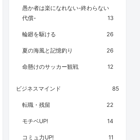
愚か者は楽になれない-終わらない
代償-
13
輪廻を駆ける
26
夏の海風と記憶釣り
26
命懸けのサッカー観戦
12
ビジネスマインド
85
転職・残留
22
モチベUP!
14
コミュ力UP!
11