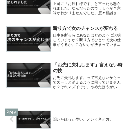
上司に「お疲れ様です」と言ったら怒ら
れました。なんだったのでしょうか？意
味がわかりませんでした。度々相談され
ますが「お疲れ様です」があまり適して
いない事があるようです。今回の記事で
はそんな「お疲れ様です」について書か
断り方で次のチャンスが変わる
せていただきました。最後まで読んで参
仕事を断る時にあなたはどのように説明
考にしてみてください。
していますか？断り方でひとつで次の仕
事がくるか、こないかが決まっていま
す。今回は仕事の断り方をお教えします
のでこの記事を最後まで読んで参考にし
てみてください。
「お先に失礼します」言えない時
の技
お先に失礼します。って言えないからっ
てスーッと消えるように帰っていません
か？それマズイです。やめたほうがいい
ですよ。なぜかって？この記事を最後ま
で読んで頂ければきっとマズイとわかり
ます。
聞いたほうが早い。という考え方。