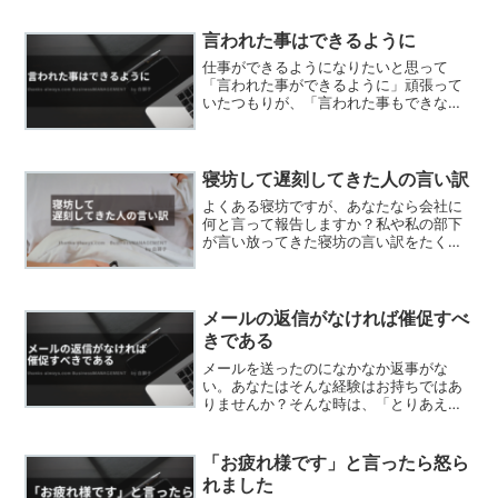
言われた事はできるように
仕事ができるようになりたいと思って
「言われた事ができるように」頑張って
いたつもりが、「言われた事もできない
のか！？」と怒られてしまった。言われ
た事すらできないこんなダメな自分、ど
うやって改善すれば仕事がうまくいくの
だろう？
寝坊して遅刻してきた人の言い訳
よくある寝坊ですが、あなたなら会社に
何と言って報告しますか？私や私の部下
が言い放ってきた寝坊の言い訳をたくさ
ん紹介したいと思います。
メールの返信がなければ催促すべ
きである
メールを送ったのになかなか返事がな
い。あなたはそんな経験はお持ちではあ
りませんか？そんな時は、「とりあえず
明日まで待ってみよう」と考えてしまい
ますよね？でももう待たなくていいです
よ。メールでの催促のかけ方をお教えし
「お疲れ様です」と言ったら怒ら
ます。
れました