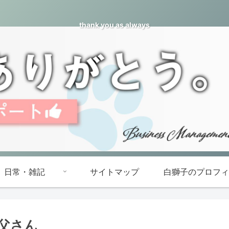
thank you as always
日常・雑記
サイトマップ
白獅子のプロフィ
父さん