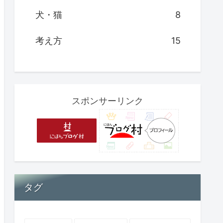
犬・猫
8
考え方
15
スポンサーリンク
タグ