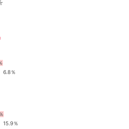
を
」
％
6.8％
％
5.9％