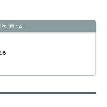
目次
える