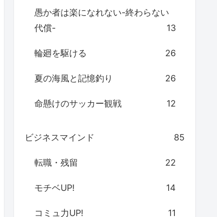
愚か者は楽になれない-終わらない
代償-
13
輪廻を駆ける
26
夏の海風と記憶釣り
26
命懸けのサッカー観戦
12
ビジネスマインド
85
転職・残留
22
モチベUP!
14
コミュ力UP!
11