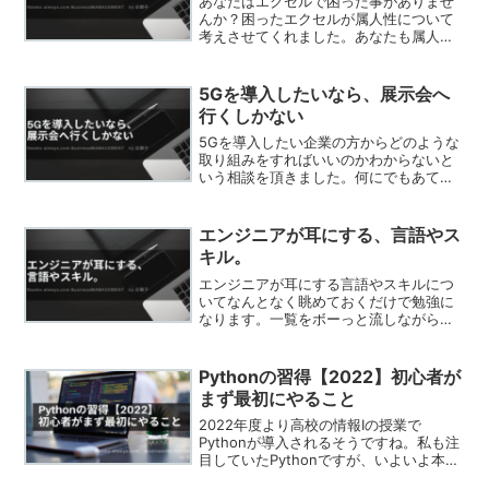
あなたはエクセルで困った事がありませ
んか？困ったエクセルが属人性について
考えさせてくれました。あなたも属人化
で悩むのであればこの記事を最後まで読
んで解決のキッカケにしてみてくださ
い。エクセル(Excel)で困るみなさんご存
5Gを導入したいなら、展示会へ
じのMicroso...
行くしかない
5Gを導入したい企業の方からどのような
取り組みをすればいいのかわからないと
いう相談を頂きました。何にでもあては
まりますがまずは自分の目で見てみる事
が一番早いです。自分の会社にどんな形
で取り込めるのか、今後の課題で何をす
エンジニアが耳にする、言語やス
ればよいのかが見えてきます。
キル。
エンジニアが耳にする言語やスキルにつ
いてなんとなく眺めておくだけで勉強に
なります。一覧をボーっと流しながら
「あー、コレ知ってる～」それだけで十
分です。さ、見てみましょう。
Pythonの習得【2022】初心者が
まず最初にやること
2022年度より高校の情報Iの授業で
Pythonが導入されるそうですね。私も注
目していたPythonですが、いよいよ本格
的に道筋を立ててきましたね。Pythonを