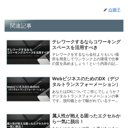
白獅子
関連記事
テレワークするならコワーキング
スペースを活用すべき
テレワークをするなら会社よりもいい場
所を用意してワンランク上の環境で仕事
の質を高めましょう！という内容の記事
です。テレワークのリアル私の会社でも
テレワーク対応をしている社員が何人も
います。急にテレワーク対応にされても
WebビジネスのためのDX（デジ
いったいどこで作業すれば...
タルトランスフォーメーション）
あなたはDXについてご存じでしょうか？
デジタルトランスフォーメーションの事
です。脱印鑑とかで騒がれているテーマ
ですね。今回の記事はそんなDXについて
です。最後まで読んで頂き、Webビジネ
スを考えているあなたの考えも少しまと
属人性が抱える困ったエクセルか
めてみて下さい。
ら一気に脱出！